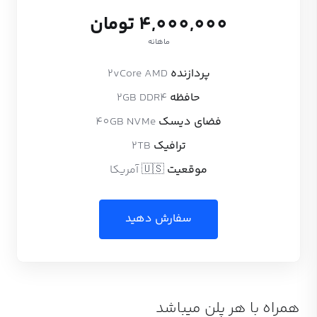
4,000,000 تومان
ماهانه
پردازنده
2vCore AMD
حافظه
2GB DDR4
فضای دیسک
40GB NVMe
ترافیک
2TB
موقعیت
🇺🇸 آمریکا
سفارش دهید
همراه با هر پلن میباشد