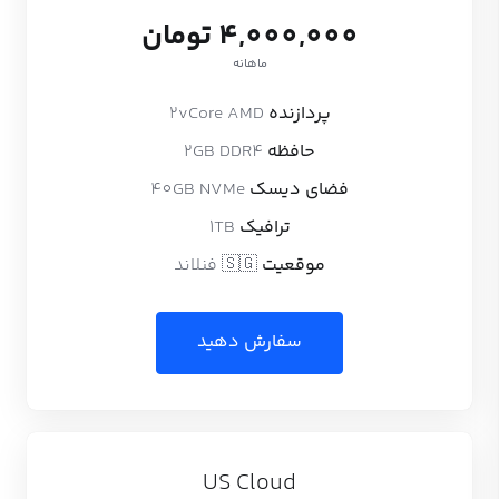
4,000,000 تومان
ماهانه
پردازنده
2vCore AMD
حافظه
2GB DDR4
فضای دیسک
40GB NVMe
ترافیک
1TB
موقعیت
🇸🇬 فنلاند
سفارش دهید
US Cloud