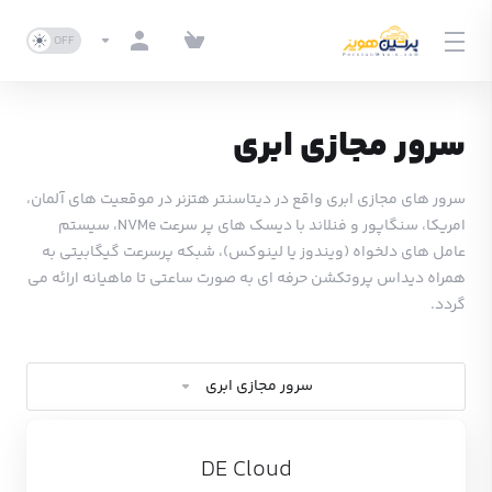
سرور مجازی ابری
سرور های مجازی ابری واقع در دیتاسنتر هتزنر در موقعیت های آلمان،
امریکا، سنگاپور و فنلاند با دیسک های پر سرعت NVMe، سیستم
عامل های دلخواه (ویندوز یا لینوکس)، شبکه پرسرعت گیگابیتی به
همراه دیداس پروتکشن حرفه ای به صورت ساعتی تا ماهیانه ارائه می
گردد.
سرور مجازی ابری
DE Cloud