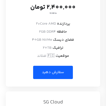
2,400,000 تومان
ماهانه
پردازنده
2vCore AMD
حافظه
2GB DDR4
فضای دیسک
40GB NVMe
ترافیک
20TB
موقعیت
🇫🇮 فنلاند
سفارش دهید
SG Cloud