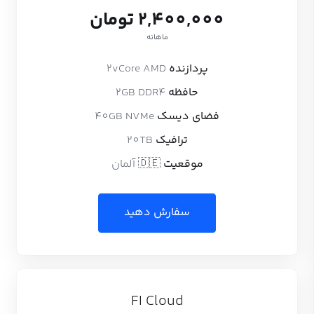
2,400,000 تومان
ماهانه
پردازنده
2vCore AMD
حافظه
2GB DDR4
فضای دیسک
40GB NVMe
ترافیک
20TB
موقعیت
🇩🇪 آلمان
سفارش دهید
FI Cloud