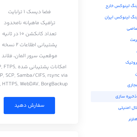
نگ لینوکس خارج
فضا دیسک 1 ترابایت
گ لینوکس ایران
ترافیک ماهیانه نامحدود
صاصی
تعداد کانکشن 10 در ثانیه
رعت
پشتیبانی اطلاعات 2 نسخه
موقعیت سرور المان، فلاند
روتیک
امکانات پشتیبانی شده S
P, SCP, Samba/CIFS, rsync via
, HTTPS, WebDAV, BorgBackup
جازی
ذخیره سازی
سفارش دهید
ال امنیتی
زنر