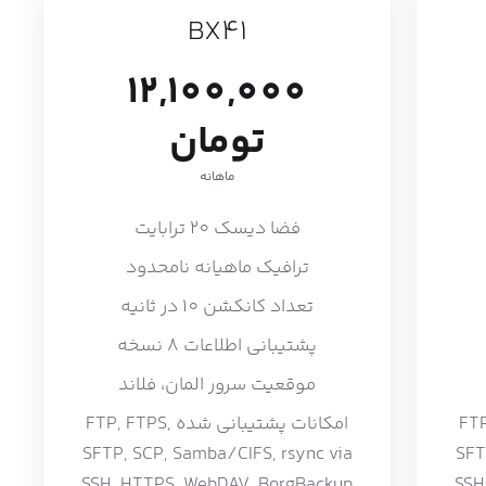
BX41
12,100,000
تومان
ماهانه
فضا دیسک 20 ترابایت
ترافیک ماهیانه نامحدود
تعداد کانکشن 10 در ثانیه
پشتیبانی اطلاعات 8 نسخه
موقعیت سرور المان، فلاند
FTP, FTP,
امکانات پشتیبانی شده FTP, FTPS,
SFTP, SCP, Samba/CIFS, rsync via
SFT
SSH, HTTPS, WebDAV, BorgBackup
SSH