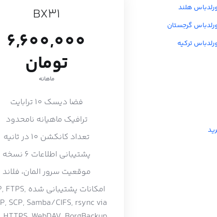
رلدباس هلند
BX31
رلدباس گرجستان
6,600,000
لدباس ترکیه
تومان
ماهانه
فضا دیسک 10 ترابایت
ترافیک ماهیانه نامحدود
ید
تعداد کانکشن 10 در ثانیه
پشتیبانی اطلاعات 6 نسخه
موقعیت سرور المان، فلاند
امکانات پشتیبانی شده S
P, SCP, Samba/CIFS, rsync via
, HTTPS, WebDAV, BorgBackup