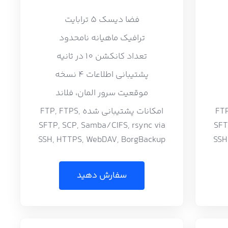
فضا دیسک 5 ترابایت
ترافیک ماهیانه نامحدود
تعداد کانکشن 10 در ثانیه
پشتیبانی اطلاعات 4 نسخه
موقعیت سرور المان، فلاند
FTP, FTP,
امکانات پشتیبانی شده FTP, FTPS,
SFTP, SCP, Samba/CIFS, rsync via
SFT
SSH, HTTPS, WebDAV, BorgBackup
SSH
سفارش دهید