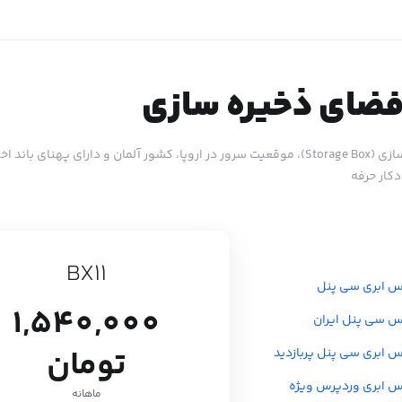
فضای ذخیره سازی
میزبانی فضای ذخیره سازی (Storage Box)، موقعیت سرور در اروپا، کشور آلمان
کار حرفه
BX11
 ابری سی پنل
1,540,000
 سی پنل ایران
تومان
ابری سی پنل پربازدید
 ابری وردپرس ویژه
ماهانه