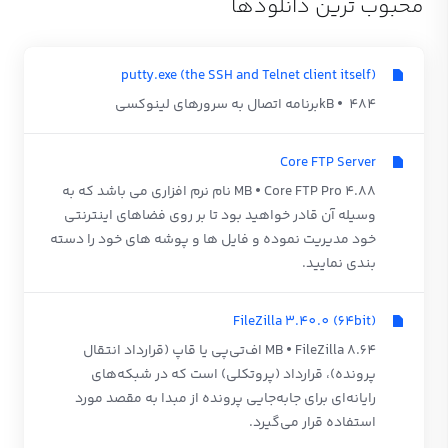
محبوب ترین دانلودها
putty.exe (the SSH and Telnet client itself)
484 kB
برنامه اتصال به سرورهای لینوکسی
Core FTP Server
4.88 MB
Core FTP Pro نام نرم افزاری می باشد که به
وسیله آن قادر خواهید بود تا بر روی فضاهای اینترنتی
خود مدیریت نموده و فایل ها و پوشه های خود را دسته
بندی نمایید.
FileZilla 3.40.0 (64bit)
8.64 MB
FileZilla اف‌تی‌پی یا قاپ (قرارداد انتقال
پرونده)، قرارداد (پروتکلی) است که در شبکه‌های
رایانه‌ای برای جابه‌جایی پرونده از مبدا به مقصد مورد
استفاده قرار می‌گیرد.